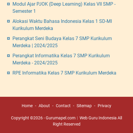
Modul Ajar PJOK (Deep Learning) Kelas VII SMP -
Semester 1
Alokasi Waktu Bahasa Indonesia Kelas 1 SD-MI
Kurikulum Merdeka
Perangkat Seni Budaya Kelas 7 SMP Kurikulum
Merdeka | 2024/2025
Perangkat Informatika Kelas 7 SMP Kurikulum
Merdeka - 2024/2025
RPE Informatika Kelas 7 SMP Kurikulum Merdeka
Home
About
Contact
Sitemap
Privacy
Copyright ©
2026
-
Gurumapel.com︱Web Guru Indonesia
All
Right Reserved