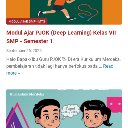
P
u
4
J
n
O
2
MODUL AJAR SMP - MTS
K
0
Modul Ajar PJOK (Deep Learning) Kelas VII
(
2
D
5
SMP - Semester 1
e
/
September 26, 2025
e
2
Halo Bapak/Ibu Guru PJOK 👋 Di era Kurikulum Merdeka,
p
0
pembelajaran tidak lagi hanya berfokus pada …
Read
M
L
2
more »
o
e
6
d
a
u
r
l
n
A
i
j
n
a
g
r
)