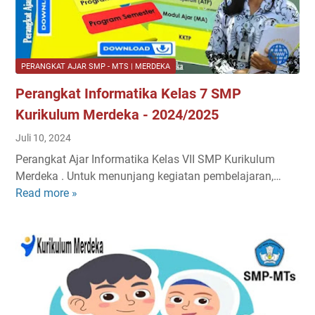
S
K
1
e
e
n
l
i
a
PERANGKAT AJAR SMP - MTS | MERDEKA
B
s
Perangkat Informatika Kelas 7 SMP
u
1
d
S
Kurikulum Merdeka - 2024/2025
a
D
Juli 10, 2024
y
-
Perangkat Ajar Informatika Kelas VII SMP Kurikulum
a
M
Merdeka . Untuk menunjang kegiatan pembelajaran,…
K
I
Read more »
P
e
K
e
l
u
r
a
r
a
s
i
n
7
k
g
S
u
k
M
l
a
P
u