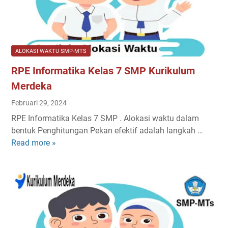
t
K
m
I
u
M
n
r
e
f
i
r
ALOKASI WAKTU SMP-MTS
o
k
d
RPE Informatika Kelas 7 SMP Kurikulum
r
u
e
m
l
Merdeka
k
a
u
a
Februari 29, 2024
t
m
RPE Informatika Kelas 7 SMP . Alokasi waktu dalam
i
M
bentuk Penghitungan Pekan efektif adalah langkah …
k
e
Read more »
R
a
r
P
K
d
E
e
e
I
l
k
n
a
a
f
s
|
o
7
2