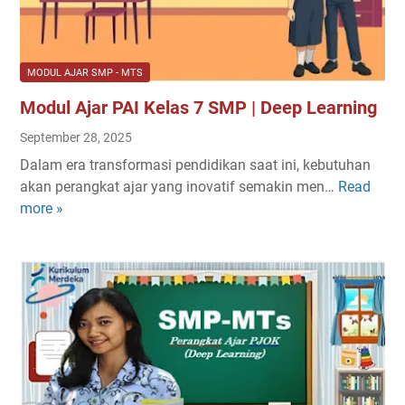
MODUL AJAR SMP - MTS
Modul Ajar PAI Kelas 7 SMP | Deep Learning
September 28, 2025
Dalam era transformasi pendidikan saat ini, kebutuhan
akan perangkat ajar yang inovatif semakin men…
Read
M
more »
o
d
u
l
A
j
a
r
P