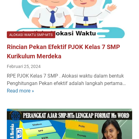
B
i
-
u
k
2
d
u
0
a
l
2
y
u
4
ALOKASI WAKTU SMP-MTS
a
m
/
Rincian Pekan Efektif PJOK Kelas 7 SMP
K
M
2
e
e
Kurikulum Merdeka
0
l
r
2
Februari 25, 2024
a
d
5
RPE PJOK Kelas 7 SMP . Alokasi waktu dalam bentuk
s
e
Penghitungan Pekan efektif adalah langkah pertama…
7
k
Read more »
R
S
a
i
M
n
P
c
K
i
u
a
r
n
i