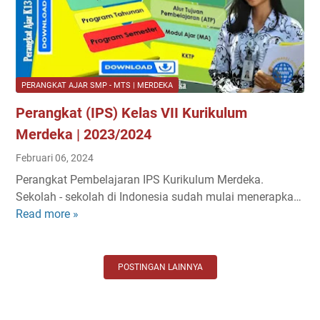
P
k
e
u
k
l
a
u
n
m
PERANGKAT AJAR SMP - MTS | MERDEKA
E
M
Perangkat (IPS) Kelas VII Kurikulum
f
e
e
r
Merdeka | 2023/2024
k
d
Februari 06, 2024
t
e
Perangkat Pembelajaran IPS Kurikulum Merdeka.
i
k
Sekolah - sekolah di Indonesia sudah mulai menerapka…
f
a
Read more »
P
P
e
J
r
O
a
K
POSTINGAN LAINNYA
n
K
g
e
k
l