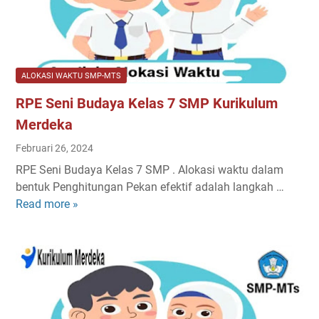
r
S
0
m
M
2
a
P
4
t
K
/
i
u
2
ALOKASI WAKTU SMP-MTS
k
r
0
RPE Seni Budaya Kelas 7 SMP Kurikulum
a
i
2
K
k
Merdeka
5
e
u
Februari 26, 2024
l
l
RPE Seni Budaya Kelas 7 SMP . Alokasi waktu dalam
a
u
bentuk Penghitungan Pekan efektif adalah langkah …
s
m
Read more »
R
7
M
P
S
e
E
M
r
S
P
d
e
K
e
n
u
k
i
r
a