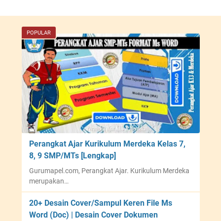
a
a
t
s
POPULAR
(
7
I
S
P
M
S
P
)
K
K
u
e
r
l
i
a
k
s
u
Perangkat Ajar Kurikulum Merdeka Kelas 7,
V
l
8, 9 SMP/MTs [Lengkap]
I
u
Gurumapel.com, Perangkat Ajar. Kurikulum Merdeka
I
m
merupakan…
K
M
u
e
20+ Desain Cover/Sampul Keren File Ms
r
r
Word (Doc) | Desain Cover Dokumen