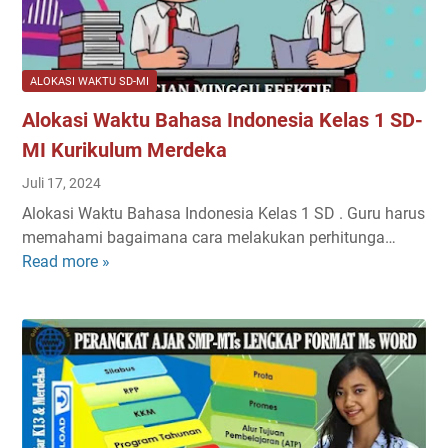
P
K
J
e
O
l
K
a
ALOKASI WAKTU SD-MI
(
s
Alokasi Waktu Bahasa Indonesia Kelas 1 SD-
D
V
e
I
MI Kurikulum Merdeka
e
I
Juli 17, 2024
p
S
Alokasi Waktu Bahasa Indonesia Kelas 1 SD . Guru harus
L
M
memahami bagaimana cara melakukan perhitunga…
e
P
Read more »
A
a
–
l
r
S
o
n
e
k
i
m
a
n
e
s
g
s
i
)
t
W
K
e