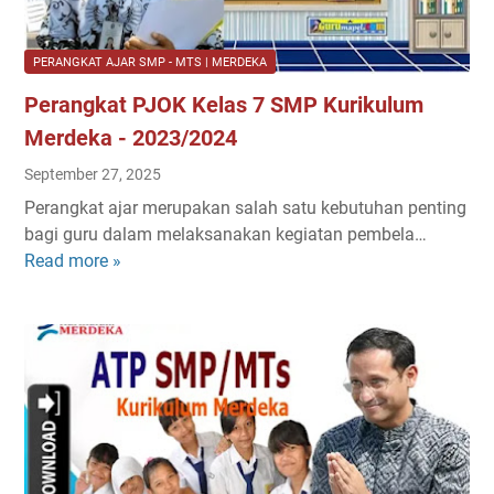
A
I
K
PERANGKAT AJAR SMP - MTS | MERDEKA
e
Perangkat PJOK Kelas 7 SMP Kurikulum
l
a
Merdeka - 2023/2024
s
September 27, 2025
7
Perangkat ajar merupakan salah satu kebutuhan penting
S
bagi guru dalam melaksanakan kegiatan pembela…
M
Read more »
P
P
e
|
r
D
a
e
n
e
g
p
k
L
a
e
t
a