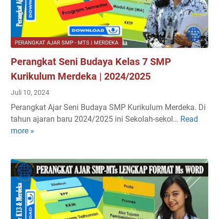
a
e
r
k
l
2
t
a
u
s
PERANGKAT AJAR SMP - MTS | MERDEKA
B
V
Perangkat Seni Budaya Kelas 7 SMP
a
I
h
I
Kurikulum Merdeka | 2024/2025
a
S
Juli 10, 2024
s
M
Perangkat Ajar Seni Budaya SMP Kurikulum Merdeka. Di
a
P
tahun ajaran baru 2024/2025 ini Sekolah-sekol…
Read
P
I
-
more »
e
n
S
r
d
e
a
o
m
n
n
e
g
e
s
k
s
t
a
i
e
t
a
r