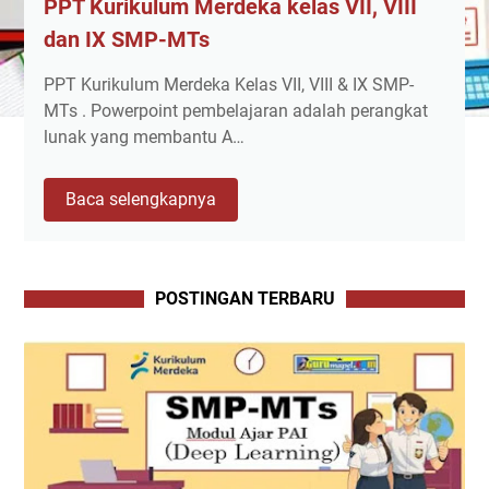
PPT Kurikulum Merdeka kelas VII, VIII
dan IX SMP-MTs
PPT Kurikulum Merdeka Kelas VII, VIII & IX SMP-
MTs . Powerpoint pembelajaran adalah perangkat
lunak yang membantu A…
PPT
Baca selengkapnya
Kurikulum
Merdeka
kelas
VII,
POSTINGAN TERBARU
VIII
dan
IX
SMP-
MTs