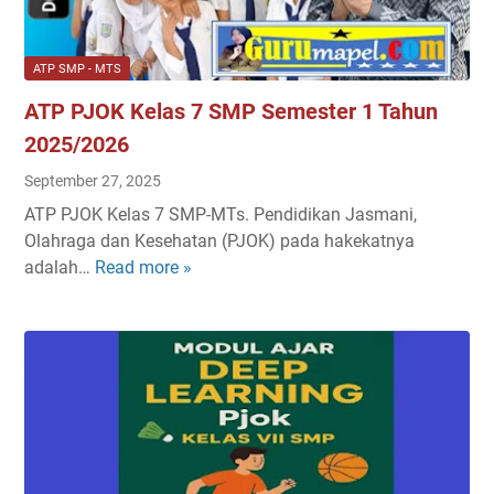
P
r
J
n
O
i
ATP SMP - MTS
K
n
ATP PJOK Kelas 7 SMP Semester 1 Tahun
K
g
e
2025/2026
l
September 27, 2025
a
ATP PJOK Kelas 7 SMP-MTs. Pendidikan Jasmani,
s
Olahraga dan Kesehatan (PJOK) pada hakekatnya
7
adalah…
Read more »
A
S
T
M
P
P
P
K
J
u
O
r
K
i
K
k
e
u