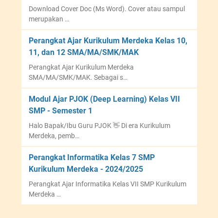
i
d
Download Cover Doc (Ms Word). Cover atau sampul
k
e
merupakan …
u
k
l
a
Perangkat Ajar Kurikulum Merdeka Kelas 10,
u
11, dan 12 SMA/MA/SMK/MAK
m
Perangkat Ajar Kurikulum Merdeka
M
SMA/MA/SMK/MAK. Sebagai s…
e
r
Modul Ajar PJOK (Deep Learning) Kelas VII
d
SMP - Semester 1
e
Halo Bapak/Ibu Guru PJOK 👋 Di era Kurikulum
k
Merdeka, pemb…
a
|
Perangkat Informatika Kelas 7 SMP
2
Kurikulum Merdeka - 2024/2025
0
Perangkat Ajar Informatika Kelas VII SMP Kurikulum
2
Merdeka …
3
/