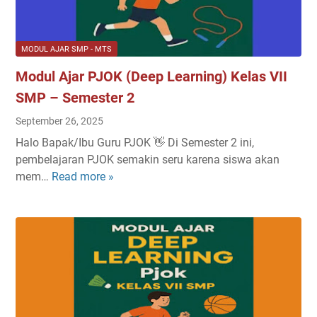
l
l
a
u
s
m
MODUL AJAR SMP - MTS
7
M
Modul Ajar PJOK (Deep Learning) Kelas VII
S
e
M
r
SMP – Semester 2
P
d
September 26, 2025
S
e
Halo Bapak/Ibu Guru PJOK 👋 Di Semester 2 ini,
e
k
pembelajaran PJOK semakin seru karena siswa akan
m
a
mem…
Read more »
M
e
-
o
s
2
d
t
0
u
e
2
l
r
3
A
1
/
j
T
2
a
a
0
r
h
2