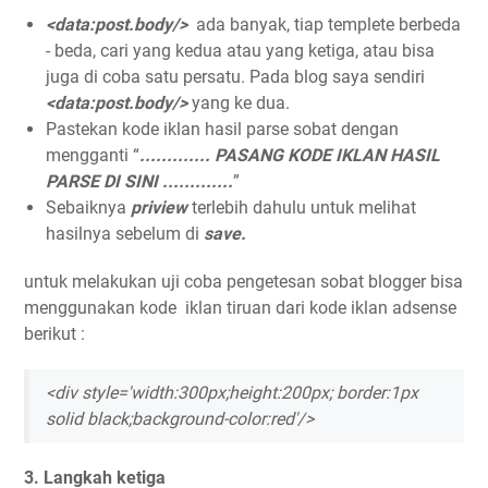
<data:post.body/>
ada banyak, tiap templete berbeda
- beda, cari yang kedua atau yang ketiga, atau bisa
juga di coba satu persatu. Pada blog saya sendiri
<data:post.body/>
yang ke dua.
Pastekan kode iklan hasil parse sobat dengan
mengganti “
............. PASANG KODE IKLAN HASIL
PARSE DI SINI .............
”
Sebaiknya
priview
terlebih dahulu untuk melihat
hasilnya sebelum di
save.
untuk melakukan uji coba pengetesan sobat blogger bisa
menggunakan kode iklan tiruan dari kode iklan adsense
berikut :
<div style='width:300px;height:200px; border:1px
solid black;background-color:red'/>
3. Langkah ketiga