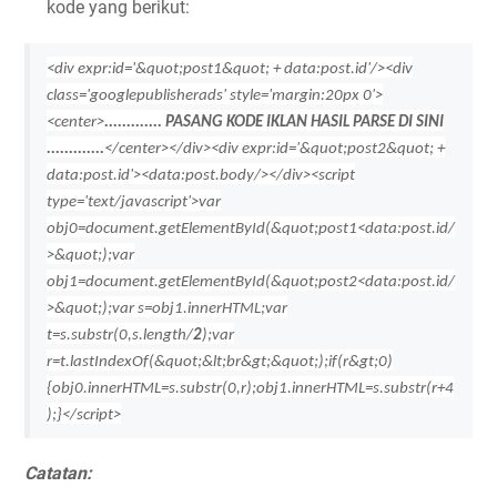
kode yang berikut:
<div expr:id='&quot;post1&quot; + data:post.id'/>
<div
class='googlepublisherads' style='margin:20px 0'>
<center>
............. PASANG KODE IKLAN HASIL PARSE DI SINI
.............
</center>
</div>
<div expr:id='&quot;post2&quot; +
data:post.id'><data:post.body/></div>
<script
type='text/javascript'>
var
obj0=document.getElementById(&quot;post1<data:post.id/
>&quot;);
var
obj1=document.getElementById(&quot;post2<data:post.id/
>&quot;);
var s=obj1.innerHTML;
var
t=s.substr(0,s.length/
2
);
var
r=t.lastIndexOf(&quot;&lt;br&gt;&quot;);
if(r&gt;0)
{obj0.innerHTML=s.substr(0,r);obj1.innerHTML=s.substr(r+4
);}
</script>
Catatan: