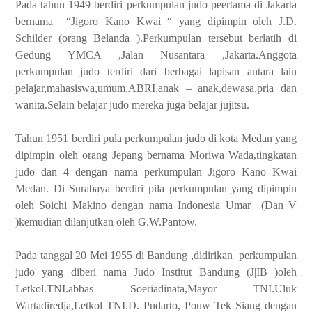
Pada tahun 1949 berdiri perkumpulan judo peertama di Jakarta
bernama “Jigoro Kano Kwai “ yang dipimpin oleh J.D.
Schilder (orang Belanda ).Perkumpulan tersebut berlatih di
Gedung YMCA ,Jalan Nusantara ,Jakarta.Anggota
perkumpulan judo terdiri dari berbagai lapisan antara lain
pelajar,mahasiswa,umum,ABRI,anak – anak,dewasa,pria dan
wanita.Selain belajar judo mereka juga belajar jujitsu.
Tahun 1951 berdiri pula perkumpulan judo di kota Medan yang
dipimpin oleh orang Jepang bernama Moriwa Wada,tingkatan
judo dan 4 dengan nama perkumpulan Jigoro Kano Kwai
Medan. Di Surabaya berdiri pila perkumpulan yang dipimpin
oleh Soichi Makino dengan nama Indonesia Umar (Dan V
)kemudian dilanjutkan oleh G.W.Pantow.
Pada tanggal 20 Mei 1955 di Bandung ,didirikan perkumpulan
judo yang diberi nama Judo Institut Bandung (J|IB )oleh
Letkol.TNI.abbas Soeriadinata,Mayor TNI.Uluk
Wartadiredja,Letkol TNI.D. Pudarto, Pouw Tek Siang dengan