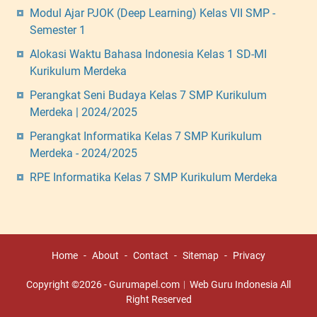
Modul Ajar PJOK (Deep Learning) Kelas VII SMP -
Semester 1
Alokasi Waktu Bahasa Indonesia Kelas 1 SD-MI
Kurikulum Merdeka
Perangkat Seni Budaya Kelas 7 SMP Kurikulum
Merdeka | 2024/2025
Perangkat Informatika Kelas 7 SMP Kurikulum
Merdeka - 2024/2025
RPE Informatika Kelas 7 SMP Kurikulum Merdeka
Home
About
Contact
Sitemap
Privacy
Copyright ©
2026
-
Gurumapel.com︱Web Guru Indonesia
All
Right Reserved