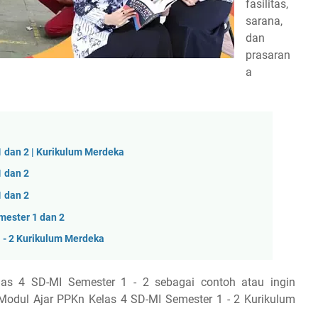
fasilitas,
sarana,
dan
prasaran
a
1 dan 2 | Kurikulum Merdeka
1 dan 2
1 dan 2
mester 1 dan 2
1 - 2 Kurikulum Merdeka
as 4 SD-MI Semester 1 - 2 sebagai contoh atau ingin
odul Ajar PPKn Kelas 4 SD-MI Semester 1 - 2 Kurikulum