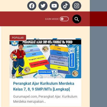
POPULAR
Perangkat Ajar Kurikulum Merdeka
Kelas 7, 8, 9 SMP/MTs [Lengkap]
Gurumapel.com, Perangkat Ajar. Kurikulum
Merdeka merupakan…