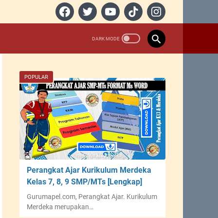
POPULAR
Perangkat Ajar Kurikulum Merdeka
Kelas 7, 8, 9 SMP/MTs [Lengkap]
Gurumapel.com, Perangkat Ajar. Kurikulum
Merdeka merupakan…