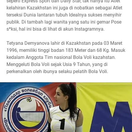
seperti Express Sport dan Daily Star, tak hanya itu Atlet
kelahiran Kazakhstan ini juga di nobatkan sebagai Atlet
terseksi Dunia lantaran tubuh Idealnya sukses menyihir
publik. Di tambah lagi wanita yang satu ini gemar Pose
s*ksi, hal ini bisa di lihat di akun Instagramnya.
Tetyana Demyanova lahir di Kazakhstan pada 03 Maret
1996, memiliki tinggi badan 183 Meter dan 68 Kg. Masuk
kedalam Anggota Tim nasional Bola Voli kazahstan.
Menggeluti Bola Voli sejak Usia 9 Tahun, yang di
perkenalkan oleh ibunya selaku pelatih Bola Voli.