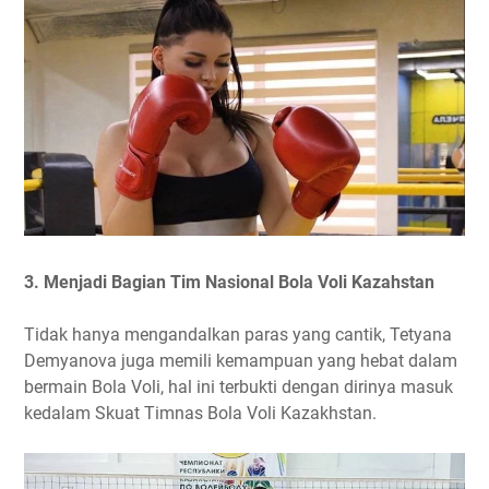
3. Menjadi Bagian Tim Nasional Bola Voli Kazahstan
Tidak hanya mengandalkan paras yang cantik, Tetyana
Demyanova juga memili kemampuan yang hebat dalam
bermain Bola Voli, hal ini terbukti dengan dirinya masuk
kedalam Skuat Timnas Bola Voli Kazakhstan.