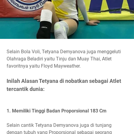
Selain Bola Voli, Tetyana Demyanova juga menggeluti
Olahraga Beladiri yaitu Tinju dan Muay Thai, Atlet
favoritnya yaitu Floyd Mayweather.
Inilah Alasan Tetyana di nobatkan sebagai Atlet
tercantik dunia:
1. Memiliki Tinggi Badan Proporsional 183 Cm
Selain cantik Tetyana Demyanova juga di tunjang
dengan tubuh yang Proporsional sebagai seorang