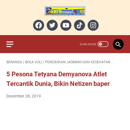
BERANDA
/
BOLA VOLI
/
PENDIDIKAN JASMANI DAN KESEHATAN
5 Pesona Tetyana Demyanova Atlet
Tercantik Dunia, Bikin Netizen baper
Desember 28, 2019