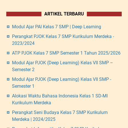
ARTIKEL TERBARU
Modul Ajar PAI Kelas 7 SMP | Deep Learning
Perangkat PJOK Kelas 7 SMP Kurikulum Merdeka -
2023/2024
ATP PJOK Kelas 7 SMP Semester 1 Tahun 2025/2026
Modul Ajar PJOK (Deep Learning) Kelas VII SMP –
Semester 2
Modul Ajar PJOK (Deep Learning) Kelas VII SMP -
Semester 1
Alokasi Waktu Bahasa Indonesia Kelas 1 SD-MI
Kurikulum Merdeka
Perangkat Seni Budaya Kelas 7 SMP Kurikulum
Merdeka | 2024/2025