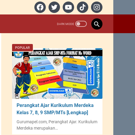
POPULAR
Perangkat Ajar Kurikulum Merdeka
Kelas 7, 8, 9 SMP/MTs [Lengkap]
Gurumapel.com, Perangkat Ajar. Kurikulum
Merdeka merupakan…