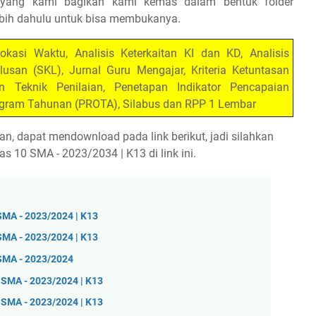
 yang kami bagikan kami kemas dalam bentuk folder
rlebih dahulu untuk bisa membukanya.
lokasi Waktu, Analisis Keterkaitan KI dan KD, Analisis
usan (SKL), Jurnal Guru Mengajar, Kriteria Ketuntasan
Teknik Penilaian, Penetapan Indikator Pencapaian
gram Tahunan (PROTA), Silabus dan RPP 1 Lembar
n, dapat mendownload pada link berikut, jadi silahkan
 10 SMA - 2023/2034 | K13 di link ini.
SMA - 2023/2024 | K13
SMA - 2023/2024 | K13
 SMA - 2023/2024
 SMA - 2023/2024 | K13
 SMA - 2023/2024 | K13