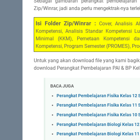
Sebagai gambaran perangkat pembelajaran
Zip/Winrar, jadi anda perlu mengektrak-nya te
Isi Folder Zip/Winrar :
Cover, Analisis A
Kompetensi, Analisis Standar Kompetensi Lul
Minimal (KKM), Pemetaan Kompetensi dan 
Kompetensi, Program Semester (PROMES), Pro
Untuk yang akan download file yang kami bagika
download Perangkat Pembelajaran PAI & BP Kelas
BACA JUGA
Perangkat Pembelajaran Fisika Kelas 12 
Perangkat Pembelajaran Fisika Kelas 11 
Perangkat Pembelajaran Fisika Kelas 10
Perangkat Pembelajaran Biologi Kelas 12
Perangkat Pembelajaran Biologi Kelas 11